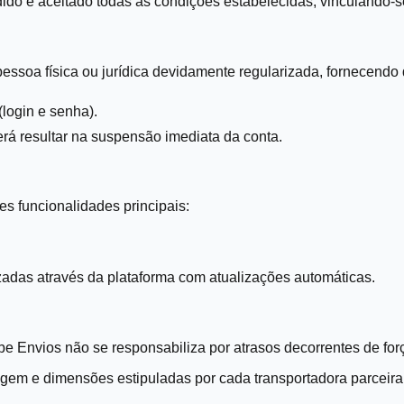
dido e aceitado todas as condições estabelecidas, vinculando-s
 pessoa física ou jurídica devidamente regularizada, fornecend
login e senha).
erá resultar na suspensão imediata da conta.
s funcionalidades principais:
das através da plataforma com atualizações automáticas.
be Envios não se responsabiliza por atrasos decorrentes de forç
gem e dimensões estipuladas por cada transportadora parceir