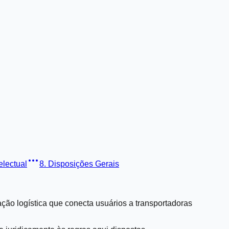
electual
8. Disposições Gerais
ação logística que conecta usuários a transportadoras