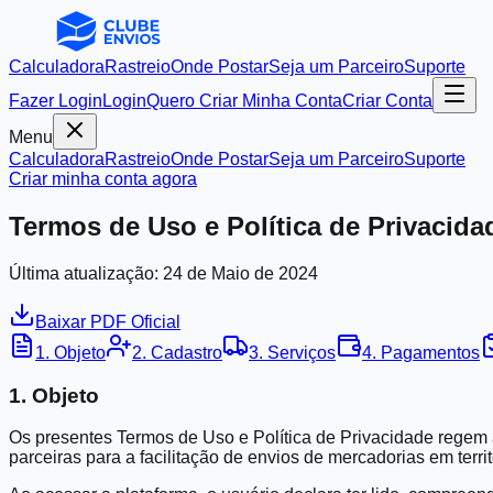
Calculadora
Rastreio
Onde Postar
Seja um Parceiro
Suporte
Fazer Login
Login
Quero Criar Minha Conta
Criar Conta
Menu
Calculadora
Rastreio
Onde Postar
Seja um Parceiro
Suporte
Criar minha conta agora
Termos de Uso e Política de Privacida
Última atualização: 24 de Maio de 2024
Baixar PDF Oficial
1. Objeto
2. Cadastro
3. Serviços
4. Pagamentos
1. Objeto
Os presentes Termos de Uso e Política de Privacidade regem 
parceiras para a facilitação de envios de mercadorias em territ